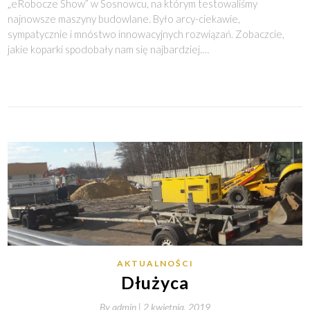
„eRobocze Show” w Sosnowcu, na którym testowaliśmy
najnowsze maszyny budowlane. Było arcy-ciekawie,
sympatycznie i mnóstwo innowacyjnych rozwiązań. Zobaczcie,
jakie koparki spodobały nam się najbardziej.…
AKTUALNOŚCI
Dłużyca
By
admin |
2 kwietnia, 2019