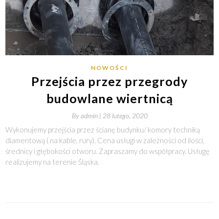
NOWOŚCI
Przejścia przez przegrody
budowlane wiertnicą
By
admin |
28 lutego, 2020
Wykonujemy przejścia przez ścianę budynku/ komory techniką
diamentową ( na kable, rury). Cena usługi w zależności od ilości,
średnicy i głębokości otworu. Zapraszamy do współpracy. Usługę
realizujemy na terenie Śląska.