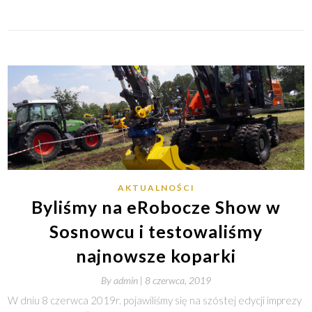
AKTUALNOŚCI
Byliśmy na eRobocze Show w
Sosnowcu i testowaliśmy
najnowsze koparki
By
admin |
8 czerwca, 2019
W dniu 8 czerwca 2019r. pojawiliśmy się na szóstej edycji imprezy