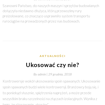
Szanowni Państwo, do naszych maszyn i sprzętów budowlanych
dołączyła niedawno dłużyca, którą przewozimy rury
preizolowane, co znacząco usprawniło system transportu
rurociągów na prowadzonych przez nas budowach.
AKTUALNOŚCI
Ukosować czy nie?
By
admin |
29 grudnia, 2018
Kontrowersje wokół ukosowania spoin spawanych: Ukosowanie
spoin spawanych budzi wiele kontrowersji. Branżowcy boją się, i
to poniekąd słusznie, spiętrzenia naprężeń, a może przede
wszystkim braku szczelności na złączach izolacyjnych. Wynika z
tego, że stosowanie „skosów”…