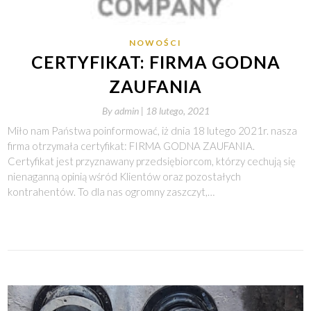
NOWOŚCI
CERTYFIKAT: FIRMA GODNA
ZAUFANIA
By
admin |
18 lutego, 2021
Miło nam Państwa poinformować, iż dnia 18 lutego 2021r. nasza
firma otrzymała certyfikat: FIRMA GODNA ZAUFANIA.
Certyfikat jest przyznawany przedsiębiorcom, którzy cechują się
nienaganną opinią wśród Klientów oraz pozostałych
kontrahentów. To dla nas ogromny zaszczyt,…