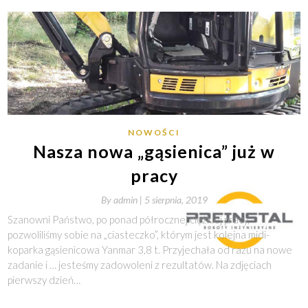
NOWOŚCI
Nasza nowa „gąsienica” już w
pracy
By
admin |
5 sierpnia, 2019
Szanowni Państwo, po ponad półrocznej ciężkiej pracy,
pozwoliliśmy sobie na „ciasteczko”, którym jest kolejna midi-
koparka gąsienicowa Yanmar 3,8 t. Przyjechała od razu na nowe
zadanie i … jesteśmy zadowoleni z rezultatów. Na zdjęciach
pierwszy dzień…